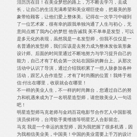
泪历历在目！在美业梦想的路上，万不断去学习，去成
长，让自己的生活充满希望和美业艰巨使命，把最美的形
象带给顾客，让他们爱上整体美。记得在一次学习中碰到
了一位艺术家，很有幸的跟我单独沟通了人生与初心，无
意间点燃了我内心的梦想 他告诫我 美不单单是发型，可以
是多元化的表现，虽然我是一名发型师，但我不仅仅是一
名普通的发型师，我们应该是去努力成为整体发妆装形象
设计师。后面的时间里通过不断地努力与学习提升自己的
能力，自己才有了机会第一次站在国际的舞台上。从那次
活动中认识了导演，通过介绍我积累了一些人脉参加各种
活动，跟艺人合作造型，才有了时尚圈的位置！我终于相
信:付出在哪里，收获就会在哪里！
不一样的美业人生，不一样的时尚舞台，您通过自己的努
力和机遇来成为了一名明星造型师，请您致美业人一句话
吧！
明星造型师马克老师与金鸡百花电影节合作艺人中国影视
演员侯祥玲，台湾歌手黄维德等明星艺人合影留念。
马克 我是一个幸运的发型师，因为我把握了很多机遇，因
为我相信美业美，中国美！中国的美业需要上千万的设计