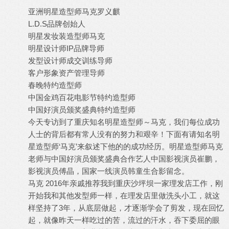
亚洲明星造型师马克罗义麒
L.D.S品牌创始人
明星发妆装造型师马克
明星设计师IP品牌导师
发型设计师成交训练导师
客户形象资产管理导师
春晚特约造型师
中国金鸡百花电影节特约造型师
中国好演员颁奖盛典特约造型师
今天专访到了重庆知名明星造型师～马克，我们每位成功
人士的背后都有常人没有的努力和艰辛！下面有请知名明
星造型师‘马克’来叙述下他的的成功经历。明星造型师马克
老师与中国好演员颁奖盛典合作艺人中国影视演员崔鹏，
影视演员傅晶，国家一线演员韩童生合影留念。
马克 2016年亲戚推荐我到重庆沙坪坝一家理发店工作，刚
开始我和其他发型师一样，在理发店里做洗头小工，就这
样坚持了3年，从底层做起，才逐渐学会了剪发，现在回忆
起，就像昨天一样吃过的苦，流过的汗水，吞下委屈的眼