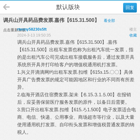
默认版块
回复
调兵山开具药品费发票.嘉伟【615.31.500】
看全部
rtevny58230s5ft
楼主
点击重新加载
2024-3-13 19:50:35
收藏
调兵山开具药品费发票.嘉伟【615.31.500】.嘉伟
【615.31.500】出租车发票也称为出租汽车统一发票，指
的是出租汽车公司完成出租车接载服务后，通过发票开具
系统所开具并打印给客户的增值税通用机打发票。
1.兴义开滴滴网约出租车发票.扣维【615з.15.〇〇】具体
开具广告费发票的规定可能因地区和行业的不同而有所差
异。
2.临海开酒店住宿费发票.架未【⒍15.⒊1.⒌00】在报销
后，应妥善保留医疗服务发票的原件，以备日后需要。
3.营口开出租车发票.扣维【615.ろ1.500】电子发票适合电
商、电信、快递、公用事业、商场超市等行业，以及大量
使用通用机打发票、自印衔头发票和增值税普通发票的纳
税人。