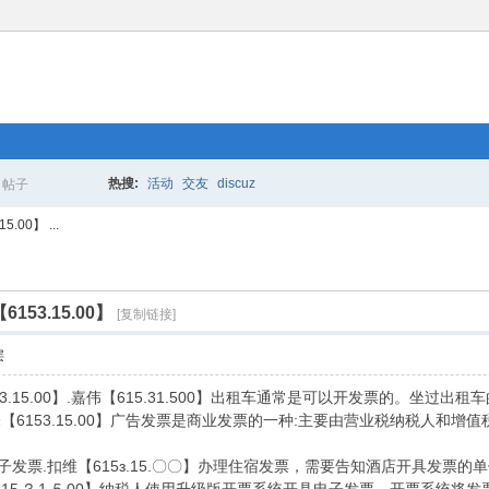
热搜:
活动
交友
discuz
帖子
搜
00】 ...
索
53.15.00】
[复制链接]
层
.15.00】.嘉伟【615.31.500】出租车通常是可以开发票的。坐过出
未【6153.15.00】广告发票是商业发票的一种:主要由营业税纳税人
子发票.扣维【615з.15.〇〇】办理住宿发票，需要告知酒店开具发票的