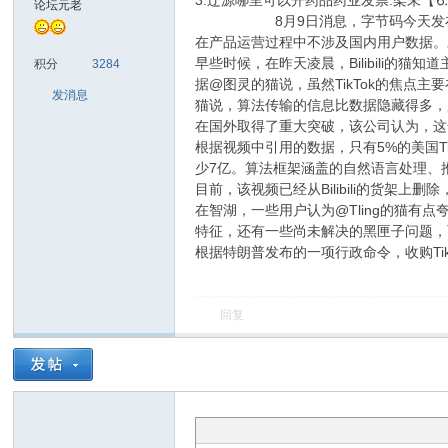
3.辽源哪里可以开药品药业发票.架未【
论坛元老
8月9日消息，字节码今天发布声明称，
在产品运营过程中不涉及国内用户数据。
sc
早些时候，在昨天凌晨，Bilibili的猫
积分
3284
据@图灵的猫说，虽然TikTok的焦
发消息
猫说，算法传输的信息比数据隐藏得多，
在国外取得了重大突破，该公司认为，这
根据视频中引用的数据，只有5%的美国Tik
少7亿。算法框架涵盖的自然语言处理、
目前，该视频已经从Bilibili的货架上删
在智湖，一些用户认为@Tling的猫有点
特征，还有一些尚未解决的黑匣子问题，
uz!
根据特朗普发布的一项行政命令，收购Tik
回复
Bo