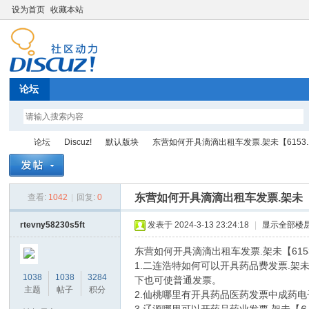
设为首页
收藏本站
论坛
论坛
Discuz!
默认版块
东营如何开具滴滴出租车发票.架未【6153.15.
东营如何开具滴滴出租车发票.架未【61
查看:
1042
|
回复:
0
Di
»
›
›
›
rtevny58230s5ft
发表于 2024-3-13 23:24:18
|
显示全部楼
东营如何开具滴滴出租车发票.架未【6153
1.二连浩特如何可以开具药品费发票.架
1038
1038
3284
下也可使普通发票。
主题
帖子
积分
2.仙桃哪里有开具药品医药发票中成药电