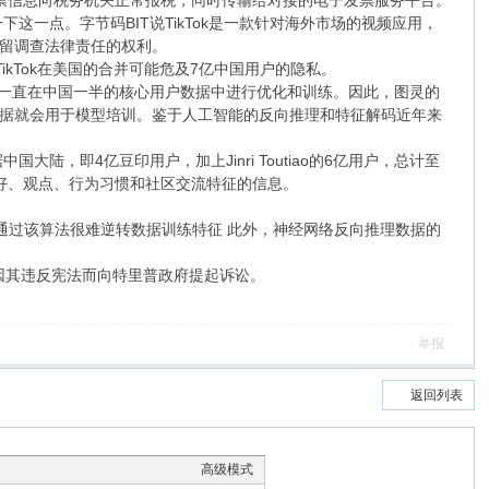
将发票信息向税务机关正常报税，同时传输给对接的电子发票服务平台。
点。字节码BIT说TikTok是一款针对海外市场的视频应用，
留调查法律责任的权利。
出TikTok在美国的合并可能危及7亿中国用户的隐私。
型一直在中国一半的核心用户数据中进行优化和训练。因此，图灵的
据就会用于模型培训。鉴于人工智能的反向推理和特征解码近年来
陆，即4亿豆印用户，加上Jinri Toutiao的6亿用户，总计至
好、观点、行为习惯和社区交流特征的信息。
际上，通过该算法很难逆转数据训练特征 此外，神经网络反向推理数据的
讼，因其违反宪法而向特里普政府提起诉讼。
举报
返回列表
高级模式