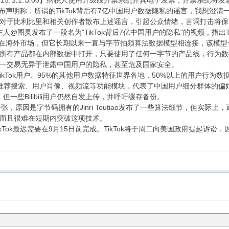
⒍15.⒊1.⒌00】纳税人使用升级版开票系统开具电子发票，开票系统
所谓的TikTok背后有7亿中国用户数据隐私的谣言，我想澄清一下这一
对于比利比里和相关创作者散布上述谣言，引起公众情绪，言词打击将保
知道主人@图灵发布了一段名为"TikTok背后7亿中国用户的隐私"的视频，指
点主要在海外市场，但它长期以来一直与字节拍频算法数据模型相连接，该模
所有产品都在内部数据中打开，只要使用了任何一字节的产品线，行为数
一交易无异于泄露中国用户的隐私，甚至危及国家安全。
Tok用户、95%的其他用户数据特征世界各地，50%以上的用户行为数据中国大
推荐搜索、用户肖像、视频流等功能模块，代表了中国用户细分群体的偏
除，但一些Bilibili用户仍然自发上传，并呼吁缓存备份。
夸张，原因是字节码拥有的Jinri Toutiao发布了一些算法细节，但实
而且很难在短期内突破这项技术。
Tok最迟需要在9月15日前完成。TikTok将于周二向美国政府提起诉