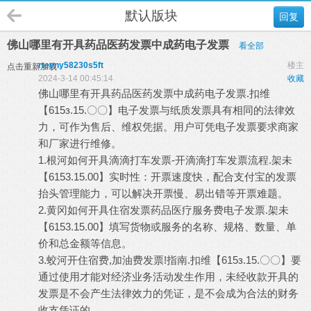
默认版块
回复
佛山哪里有开具药品医药发票中成药电子发票
看全部
rtevny58230s5ft
楼主
点击重新加载
2024-3-14 00:45:14
收藏
佛山哪里有开具药品医药发票中成药电子发票.扣维
【615з.15.〇〇】电子发票与纸质发票具有相同的法律效
力，可作为售后、维权凭据。用户可凭电子发票要求商家
和厂家进行维修。
1.根河如何开具滴滴打车发票-开滴滴打车发票流程.架未
【6153.15.00】实时性：开票速度快，配合支付宝的发票
抬头管理能力，可以解决开票慢、易出错等开票难题。
2.黄冈如何开具住宿发票药品医疗服务费电子发票.架未
【6153.15.00】填写货物或服务的名称、规格、数量、单
价和总金额等信息。
3.蛟河开住宿费,加油费发票!指南.扣维【615з.15.〇〇】要
通过使用才能对经济业务活动发生作用，未经收款开具的
发票是不会产生法律效力的凭证，是不会成为合法的财务
收支凭证的。