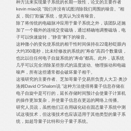
种方法来实现量子系统的长期一致性，论文的主要作者
kevin miao说 "我们并没有试图消除我们周围的噪音。"相
反，我们"欺骗"系统，使其认为没有噪音。
除了将传统的电磁脉冲应用于量子系统之外，该团队还施
加了一个额外的连续交变磁场，通过精确地调整磁场，电
子可以快速旋转，"静音"剩下的噪音。
这种微小的变化使系统的相干性时间保持在22毫秒眨眼内
大约350毫秒，比未经修改的系统的"寿命"高四个数量级，
也比以往任何电子自旋系统的"寿命"都高。此外，该系统
几乎可以完全消除某些形式的温度波动、物理振动和电磁
噪声，所有这些通常都会破坏量子相干。
这项研究的主要作者、芝加哥量子交易所负责人大卫·奥沙
洛姆David O‘Shalom说 "这种方法使得将量子信息存储在
电子自旋中是可行的，延长存储时间预计会使量子计算机
的操作更加复杂，并使量子信息在更远的网络上传播。
研究人员说，虽然他们正在用碳化硅在固态量子系统中测
试这项技术，但这项技术也应该适用于其他类型的量子系
统，如超导量子比特和分子量子系统。