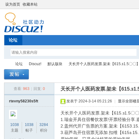
设为首页
收藏本站
论坛
论坛
Discuz!
默认版块
天长开个人医药发票.架未【615.з1.5〇〇】 .
天长开个人医药发票.架未【615.з1
查看:
963
|
回复:
0
Di
»
›
›
›
rtevny58230s5ft
发表于 2024-3-14 05:21:26
|
显示全部楼
天长开个人医药发票.架未【615.з1.5
1.瑞金开具住宿餐饮发票!开票经验分享.
1038
1038
3284
2.盖州代开广告票的方案.架未【615
主题
帖子
积分
3.葫芦岛开住宿票无添加.扣维【615