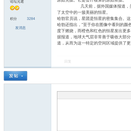
原始凭据。它是会计核算的原始依据。
论坛元老
几天前，据外国媒体报道，美国宇航局
了太空中的一簇美丽的恒星。
sc
哈勃官员说，星团是恒星的密集集合。这些
积分
3284
哈勃还指出，"至于你在图像中看到的颜
发消息
度下燃烧，而橙色和红色的恒星发出更多
据报道，地球大气层非常善于吸收大部分
道，从而为这一特定的空间区域提供了更
回复
uz!
Bo