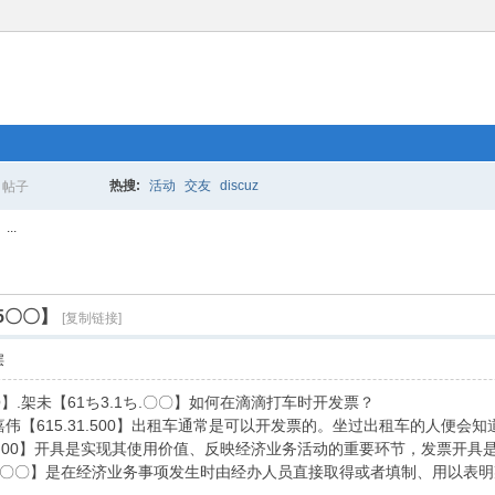
热搜:
活动
交友
discuz
帖子
搜
..
索
.5〇〇】
[复制链接]
层
〇〇】.架未【61ち3.1ち.〇〇】如何在滴滴打车时开发票？
嘉伟【615.31.500】出租车通常是可以开发票的。坐过出租车的人便会
3.15.00】开具是实现其使用价值、反映经济业务活动的重要环节，发票
з.15.〇〇】是在经济业务事项发生时由经办人员直接取得或者填制、用