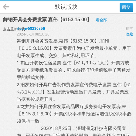
默认版块
回复
舞钢开具会务费发票.嘉伟【6153.15.00】
看全部
rtevny58230s5ft
楼主
点击重新加载
2024-3-14 08:16:26
收藏
舞钢开具会务费发票.嘉伟【6153.15.00】.扣维
【⒍1⒌⒊1⒌00】发票要素作为电子发票最小单元，用于
电子发票生成、交换、归档和利用环节。
1.鹤山开餐饮住宿发票.嘉伟【61ち3.1ち.〇〇】开票方或
受票方需要纸质发票的，可以自行打印增值税电子普通发
票的版式文件。
2.汨罗如何开具广告制作费发票宣传费电子发票.嘉伟【61
ち3.1ち.〇〇】发生经营活动应当开具发票，开具发票应
当据实按规定开具。
3.龙井如何开具住宿发票药品医疗服务费电子发票.架未
【⒍15.⒊1.⒌00】开票的税率和申报缴纳增值税的税率必
须保持一致。
2020年8月25日，深圳洞见科技有限公司宣
布，已于2020年5月完成天使轮融资，融资金额为2016万