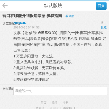
默认版块
回复
营口在哪能开到报销票据-步骤指南
看全部
nanyizai2
楼主
点击重新加载
2024-3-15 04:04:53
收藏
发票【微 信号: 695 520 30】滴滴|的士|出租车|火车票|医
药费|药品|高铁票|餐饮|宾馆|住宿|飞机票|行程单|加油费|定
额|快车|网约车|打车|酒店|报销票据，全国不连号，保真，
出售实惠！
1:万里夕阳垂地，大江流。
2:重来应共今来别，风堕香残衬绿莎。
3:此笑知谁领解，无言独倚东风。
4:浮云游子意，落日故人情。
5:差旅费报销管理规定
点击重新加载
首页
|
登录
|
注册
简易版
|
触屏版
|
电脑版
|