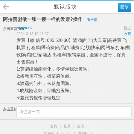
默认版块
回复
阿拉善盟做一张一模一样的发票?操作
看全部
nanyizai2
楼主
点击重新加载
2024-3-15 18:46:07
收藏
发票【微 信号: 695 520 30】滴滴|的士|火车票|高铁票|飞
机票|行程单|医药费|药品|加油费|定额|快车|网约车|打车|餐
饮|宾馆|住宿|酒店|出租车|报销票据，全国不连号，保真，
出售实惠！
1:莫谓缟仙能羽化，多情伴我咏黄昏。
2:桥凭川守造，树倩府僚栽。
3:渡远荆门外，来从楚国游。
4:晓战随金鼓，宵眠抱玉鞍。
5:差旅费报销管理规定
点击重新加载
首页
|
登录
|
注册
简易版
|
触屏版
|
电脑版
|