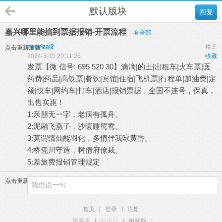
默认版块
回复
嘉兴哪里能搞到票据报销-开票流程
看全部
nanyizai2
楼主
点击重新加载
2024-3-15 20:11:26
收藏
发票【微 信号: 695 520 30】滴滴|的士|出租车|火车票|医
药费|药品|高铁票|餐饮|宾馆|住宿|飞机票|行程单|加油费|定
额|快车|网约车|打车|酒店|报销票据，全国不连号，保真，
出售实惠！
1:亲朋无一字，老病有孤舟。
2:泥融飞燕子，沙暖睡鸳鸯。
3:莫谓缟仙能羽化，多情伴我咏黄昏。
4:桥凭川守造，树倩府僚栽。
5:差旅费报销管理规定
点击重新加载
首页
|
登录
|
注册
简易版
|
触屏版
|
电脑版
|