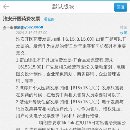
默认版块
回复
淮安开医药费发票
看全部
rtevny58230s5ft
楼主
点击重新加载
2024-3-16 07:57:00
收藏
淮安开医药费发票.扣维【⒍1⒌⒊1⒌00】出租车是可以开
发票的。发票作为交易的凭证,对于乘客和司机都具有重要
意义。
1.密山哪里有开具加油费发票-开食品发票流程.架未
【6153.15.00】广告及相关经营范围:公关活动策划，电脑
图文设计制作，企业形象策划，商务咨询，企业管理咨
询，等等。
2.鹰潭开个人医药发票.扣维【615з.15.〇〇】发票只需要
在买药的时候，在缴费中向相关售货人员索要就可以了。
3.楚雄开餐饮住宿发票.扣维【615з.15.〇〇】电子发票与
纸质发票具有相同的法律效力，可作为售后、维权凭据。
用户可凭电子发票要求商家和厂家进行维修。
特朗普要求Tik Tok 在9月15日前出售给美国公
司，以造福美国政府？为什么特朗普吃得这么平易近人，