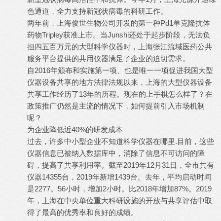
色通道，全力支持新冠状病毒的科研工作。
两年前，上海俊世生物公司开发的第一种Pd1单克隆抗体
药物Tripley获准上市。当Junshi还处于起步阶段，无法负
担四五百万元的大型科学仪器时，上海张江流域医药公共
服务平台提供的共用仪器满足了企业的迫切需求。
自2016年颁布和实施第一项、也是唯一一项促进我国大型
仪器设备共享的地方法律法规以来，上海的大型仪器设备
共享工作经历了13年的历程。现在的上手棋怎么样了？在
政策推广仍然是主流的情况下，如何提前引入市场机制
呢？
为企业降低近40%的研发成本
过去，许多中小型企业不知道科学仪器在哪里.目前，这些
仪器信息已被纳入数据库中，消除了信息不可访问的障
碍，提高了共享利用率。截至2019年12月31日，全市共有
仪器14355台，2019年新增1439台。去年，平均启动时间
是2277。56小时，增加2小时。比2018年增加87%。2019
年，上海在中央单位重大科研设施的开放与共享评估中取
得了最高的优秀率和良好的成绩。