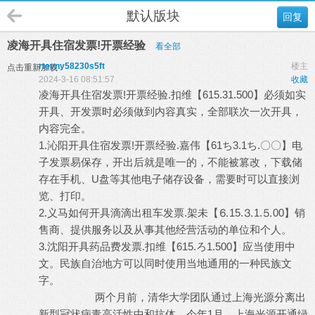
默认版块
回复
凌海开具住宿发票!开票经验
看全部
rtevny58230s5ft
楼主
点击重新加载
2024-3-16 08:51:57
收藏
凌海开具住宿发票!开票经验.扣维【615.31.500】必须如实
开具、开发票时必须做到内容真实，全部联次一次开具，
内容完全。
1.沁阳开具住宿发票!开票经验.嘉伟【61ち3.1ち.〇〇】电
子发票易保存，开出后就是唯一的，不能被篡改，下载储
存在手机、U盘等其他电子储存设备，需要时可以直接浏
览、打印。
2.义马如何开具滴滴出租车发票.架未【⒍15.⒊1.⒌00】销
售商、提供服务以及从事其他经营活动的单位和个人。
3.沈阳开具药品费发票.扣维【615.ろ1.500】应当使用中
文。民族自治地方可以同时使用当地通用的一种民族文
字。
两个月前，清华大学团队通过上海光源分离出
新型冠状病毒高活性中和抗体。今年1月，上海光源开通绿