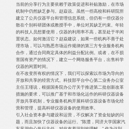
当前的分享行为主要依赖于政策促进和补贴激励，在市场
机制中仍然缺乏参与。赵焱说。虽然一些高校和科研院所
建立了公共仪器平台和管理信息系统，但仍有一些仪器分
散在个别科研团体或教授手中，单位对其缺乏约束。年轻
的科技人员想要使用，仪器的利用率不高，甚至处于半闲
置状态。如何激活它？赵焱建议，如果一些机构不善于处
理市场，可以与熟悉市场运作规律的第三方专业服务机构
合作，通过合同商定具体的利益分配比例。或者，在不损
害国有资产的情况下，建立一个网络服务平台，出售科学
仪器的闲置时间。
在不改变所有权的情况下，我们可以探索以市场为导向的
开放和共享的经营方式。科技部平台中心第二业务办公室
主任王瑾说，根据国务院办公厅关于推进第二批创新改革
措施的要求，可以推广基于和市场化运作的科研仪器设备
开放共享机制，专业服务机构开展科研仪器设备市场化经
营和管理，提高科研仪器设备的使用效率。
引入社会资本参与建设和运营，不仅解决了资金短缺的问
题，而且加快了仪器设备的运行。"陈澧，同济大学国家汽
车风洞中心执行主任，对此有着深刻的理解。" 作为达到