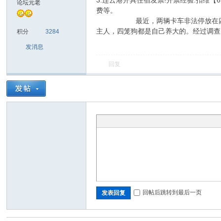
3.连云港开具住宿发票!开票经验.扣维
论坛元老
费等。
最近，两辆卡车非法停放在四川省成
sc
主人，四笼狗都是自己养大的。经过调查
积分
3284
发消息
回复
uz!
回帖后跳转到最后一页
发表回复
Bo