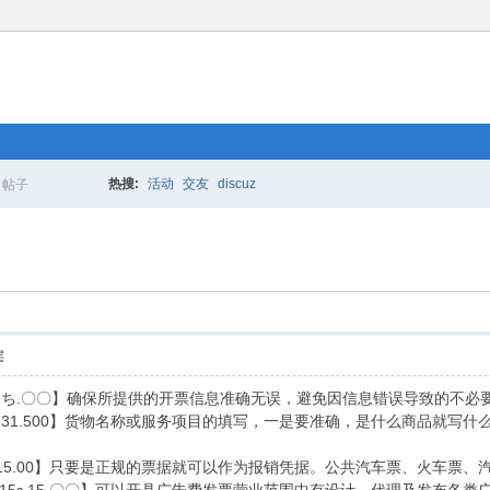
热搜:
活动
交友
discuz
帖子
搜
索
层
3.1ち.〇〇】确保所提供的开票信息准确无误，避免因信息错误导致的不
615.31.500】货物名称或服务项目的填写，一是要准确，是什么商品
53.15.00】只要是正规的票据就可以作为报销凭据。公共汽车票、火车