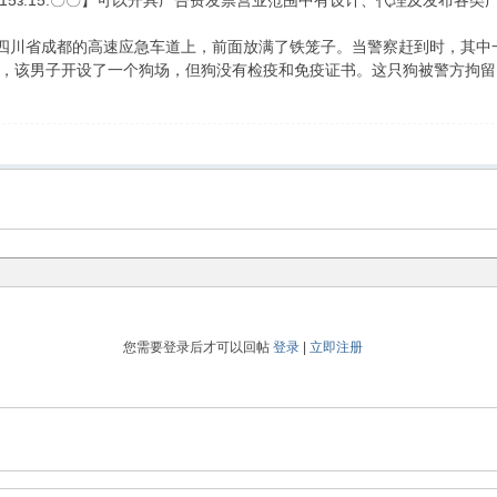
【615з.15.〇〇】可以开具广告费发票营业范围中有设计、代理及发布
都的高速应急车道上，前面放满了铁笼子。当警察赶到时，其中一辆
，该男子开设了一个狗场，但狗没有检疫和免疫证书。这只狗被警方拘留
您需要登录后才可以回帖
登录
|
立即注册