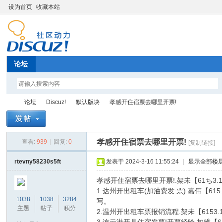
设为首页
收藏本站
论坛
论坛
Discuz!
默认版块
孝感开住宿票去哪里开票!
孝感开住宿票去哪里开票!
查看:
939
|
回复:
0
[复制链接]
Di
»
›
›
›
rtevny58230s5ft
发表于 2024-3-16 11:55:24
|
显示全部楼
孝感开住宿票去哪里开票!.架未【61ち
1.达州开出租车(加油费发:票).嘉伟【
1038
1038
3284
写。
主题
帖子
积分
2.温州开出租车票报销流程.架未【61