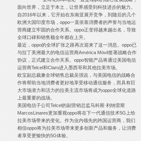
面向世界，立足于本土，让世界感受到科技进步的魅力。
自2016年以来，它开始在东南亚展开竞争，到随后的几个
欧洲大国印度市场，oppo一直依靠消费者的声誉与当地运
营商建立牢固的合作关系。oppo正变得越来越出名，导致
全球口碑和销售额全年都在上升。
最近，oppo的全球扩张之路再次迎来了这一消息。oppo已
与拉丁美洲最大的电信运营商América Móvil签署战略合作
协议，正式建立合作关系。oppo智能产品将通过美国电信
运营商Telcel和Claro进入墨西哥和其他拉美市场。
欧宝副总裁兼全球销售总裁吴强说，与美国电信的战略合
作将帮助当地消费者更好地享受移动通信服务，而具有巨
大市场潜力和活力的拉美主流市场将成为oppo全球化道路
上最重要的战场。
美国电信子公司Telcel的副营销总监马科斯·利纳雷斯
MarcosLinares更加重视oppo将在下一代通信技术5G上给
拉美市场带来的变化。作为业内领先的跨国运营商，我们
相信oppo将为拉美市场带来更多创新产品和服务，让消费
者享受更愉快的5G体验。