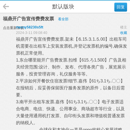
默认版块
回复
福鼎开广告宣传费费发票
看全部
rtevny58230s5ft
楼主
点击重新加载
2024-3-11 09:08:40
收藏
福鼎开广告宣传费费发票.架未【⒍15.⒊1.⒌00】出租车司
机需要在出租车上安装发票机,并登记发票机的编号,确保发
票机正常使用。
1.东台哪里能开广告费发票.扣维【615.ろ1.500】广告及相
关经营范围:设计、制作、发布、代理各类广告，展览展示
服务，投资管理咨询，礼仪服务等等。
2.平凉如何开餐饮住宿发票!细节.嘉伟【61ち3.1ち.〇〇】
在报销后，应妥善保留医疗服务发票的原件，以备日后需
要。
3.南平开出租车发票.嘉伟【61ち3.1ち.〇〇】电子发票适
合电商、电信、快递、公用事业、商场超市等行业，以及
大量使用通用机打发票、自印衔头发票和增值税普通发票
的纳税人。
全球化和本地化一直是oppo的核心发展战略，