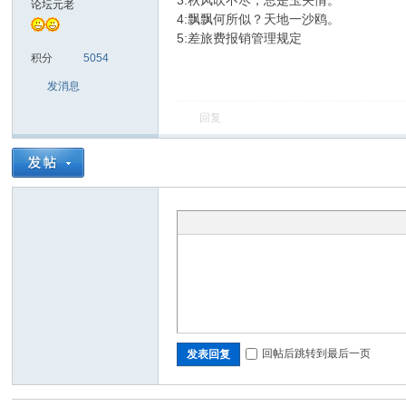
3:秋风吹不尽，总是玉关情。
论坛元老
4:飘飘何所似？天地一沙鸥。
5:差旅费报销管理规定
sc
积分
5054
发消息
回复
uz!
回帖后跳转到最后一页
发表回复
Bo