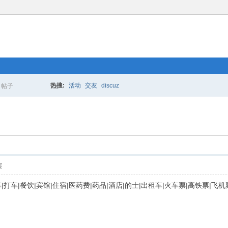
热搜:
活动
交友
discuz
帖子
搜
索
层
|网约车|打车|餐饮|宾馆|住宿|医药费|药品|酒店|的士|出租车|火车票|高铁