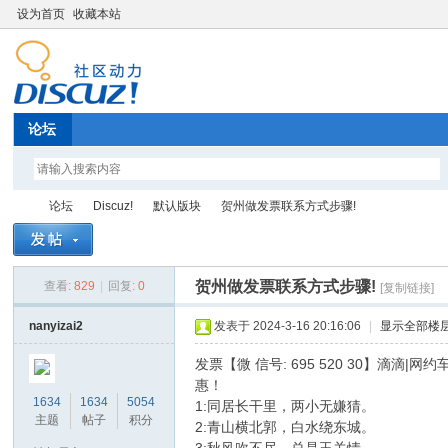
设为首页
收藏本站
论坛
论坛
Discuz!
默认版块
贺州做发票联系方式步骤!
贺州做发票联系方式步骤!
查看:
829
|
回复:
0
[复制链接]
Di
»
›
›
›
nanyizai2
发表于 2024-3-16 20:16:06
|
显示全部楼
发票【微 信号: 695 520 30】滴滴
惠！
1634
1634
5054
1:同居长干里，两小无嫌猜。
主题
帖子
积分
2:青山横北郭，白水绕东城。