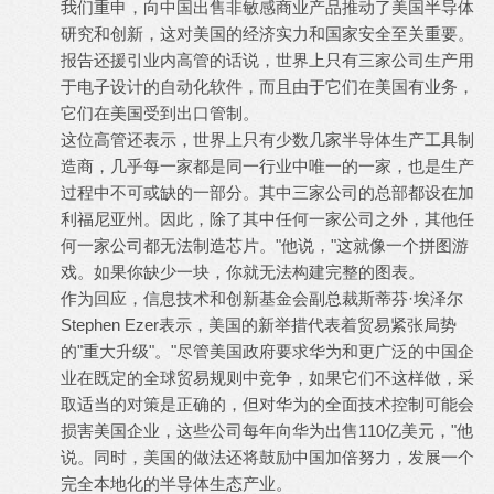
我们重申，向中国出售非敏感商业产品推动了美国半导体
研究和创新，这对美国的经济实力和国家安全至关重要。
报告还援引业内高管的话说，世界上只有三家公司生产用
于电子设计的自动化软件，而且由于它们在美国有业务，
它们在美国受到出口管制。
这位高管还表示，世界上只有少数几家半导体生产工具制
造商，几乎每一家都是同一行业中唯一的一家，也是生产
过程中不可或缺的一部分。其中三家公司的总部都设在加
利福尼亚州。因此，除了其中任何一家公司之外，其他任
何一家公司都无法制造芯片。"他说，"这就像一个拼图游
戏。如果你缺少一块，你就无法构建完整的图表。
作为回应，信息技术和创新基金会副总裁斯蒂芬·埃泽尔
Stephen Ezer表示，美国的新举措代表着贸易紧张局势
的"重大升级"。"尽管美国政府要求华为和更广泛的中国企
业在既定的全球贸易规则中竞争，如果它们不这样做，采
取适当的对策是正确的，但对华为的全面技术控制可能会
损害美国企业，这些公司每年向华为出售110亿美元，"他
说。同时，美国的做法还将鼓励中国加倍努力，发展一个
完全本地化的半导体生态产业。