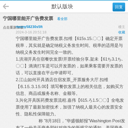
默认版块
回复
宁国哪里能开广告费发票
看全部
rtevny58230s5ft
楼主
点击重新加载
2024-3-16 20:51:18
收藏
宁国哪里能开广告费发票.扣维【615з.15.〇〇】确定开票
税率，其实就是确定纳税义务发生时间。税率的适用是与
纳税义务发生时间完全一致的。
1.洪湖开具住宿餐饮发票!开票经验分享.架未【61ち3.1ち.
〇〇】滴滴打车是可以开发票的，如果乘客需要开发票的
话，可以直接在平台申请即可。
2.江山如何开具酒店住宿发票_开票服务大厅.扣维
【⒍1⒌⒊1⒌00】填写餐饮发票上的相关信息，如购买方
信息、商品或服务名称、金额等。
3.兴化开具医药费发票流程.嘉伟【615.ろ1.5〇〇】全电发
票使用了最新加密技术，加强了纳税人最关心的发票安全
性、隐私性保障能力。
称 "8月18日，"华盛顿邮报"Washington Post发
布了一份关于商务部针对华为的新规定的通知。美国商务