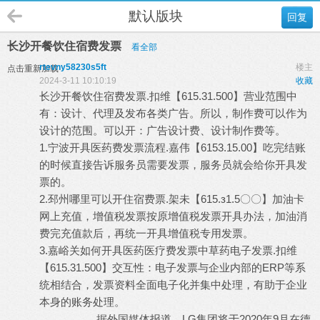
默认版块
回复
长沙开餐饮住宿费发票
看全部
rtevny58230s5ft
楼主
点击重新加载
2024-3-11 10:10:19
收藏
长沙开餐饮住宿费发票.扣维【615.31.500】营业范围中
有：设计、代理及发布各类广告。所以，制作费可以作为
设计的范围。可以开：广告设计费、设计制作费等。
1.宁波开具医药费发票流程.嘉伟【6153.15.00】吃完结账
的时候直接告诉服务员需要发票，服务员就会给你开具发
票的。
2.邳州哪里可以开住宿费票.架未【615.з1.5〇〇】加油卡
网上充值，增值税发票按原增值税发票开具办法，加油消
费完充值款后，再统一开具增值税专用发票。
3.嘉峪关如何开具医药医疗费发票中草药电子发票.扣维
【615.31.500】交互性：电子发票与企业内部的ERP等系
统相结合，发票资料全面电子化并集中处理，有助于企业
本身的账务处理。
据外国媒体报道，LG集团将于2020年9月在德