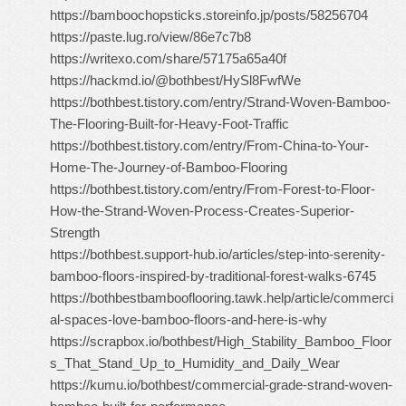
https://bamboochopsticks.storeinfo.jp/posts/58256704
https://paste.lug.ro/view/86e7c7b8
https://writexo.com/share/57175a65a40f
https://hackmd.io/@bothbest/HySl8FwfWe
https://bothbest.tistory.com/entry/Strand-Woven-Bamboo-
The-Flooring-Built-for-Heavy-Foot-Traffic
https://bothbest.tistory.com/entry/From-China-to-Your-
Home-The-Journey-of-Bamboo-Flooring
https://bothbest.tistory.com/entry/From-Forest-to-Floor-
How-the-Strand-Woven-Process-Creates-Superior-
Strength
https://bothbest.support-hub.io/articles/step-into-serenity-
bamboo-floors-inspired-by-traditional-forest-walks-6745
https://bothbestbambooflooring.tawk.help/article/commerci
al-spaces-love-bamboo-floors-and-here-is-why
https://scrapbox.io/bothbest/High_Stability_Bamboo_Floor
s_That_Stand_Up_to_Humidity_and_Daily_Wear
https://kumu.io/bothbest/commercial-grade-strand-woven-