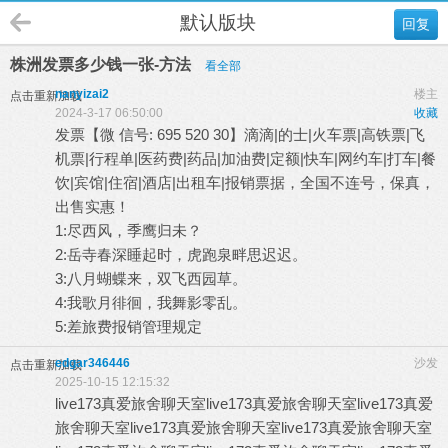
默认版块
回复
株洲发票多少钱一张-方法
看全部
nanyizai2
楼主
点击重新加载
2024-3-17 06:50:00
收藏
发票【微 信号: 695 520 30】滴滴|的士|火车票|高铁票|飞
机票|行程单|医药费|药品|加油费|定额|快车|网约车|打车|餐
饮|宾馆|住宿|酒店|出租车|报销票据，全国不连号，保真，
出售实惠！
1:尽西风，季鹰归未？
2:岳寺春深睡起时，虎跑泉畔思迟迟。
3:八月蝴蝶来，双飞西园草。
4:我歌月徘徊，我舞影零乱。
5:差旅费报销管理规定
edgar346446
沙发
点击重新加载
2025-10-15 12:15:32
live173真爱旅舍聊天室
live173真爱旅舍聊天室
live173真爱
旅舍聊天室
live173真爱旅舍聊天室
live173真爱旅舍聊天室