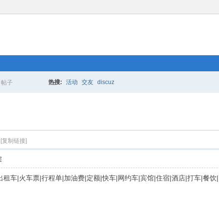
热搜:
活动
交友
discuz
帖子
搜
索
[复制链接]
层
|的士|出租车|火车票|行程单|加油费|定额|快车|网约车|宾馆|住宿|酒店|打