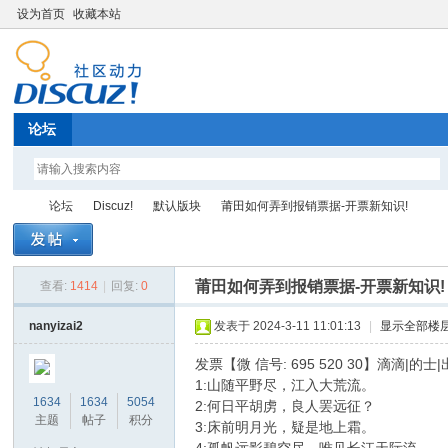
设为首页
收藏本站
论坛
论坛
Discuz!
默认版块
莆田如何弄到报销票据-开票新知识!
莆田如何弄到报销票据-开票新知识!
查看:
1414
|
回复:
0
Di
»
›
›
›
nanyizai2
发表于 2024-3-11 11:01:13
|
显示全部楼
发票【微 信号: 695 520 30】滴滴
1:山随平野尽，江入大荒流。
1634
1634
5054
2:何日平胡虏，良人罢远征？
主题
帖子
积分
3:床前明月光，疑是地上霜。