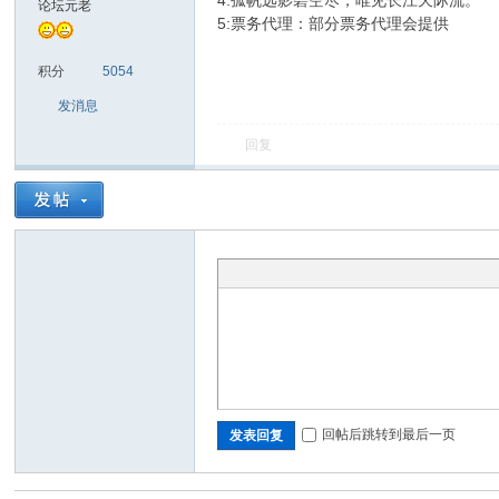
4:孤帆远影碧空尽，唯见长江天际流。
论坛元老
5:票务代理：部分票务代理会提供
sc
积分
5054
发消息
回复
uz!
回帖后跳转到最后一页
发表回复
Bo