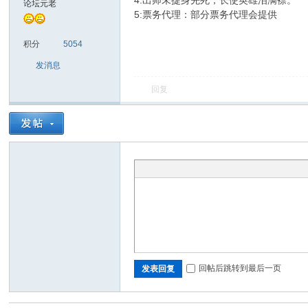
4:出师未捷身先死，长使英雄泪满襟。
论坛元老
5:票务代理：部分票务代理会提供
sc
积分
5054
发消息
回复
uz!
回帖后跳转到最后一页
发表回复
Bo