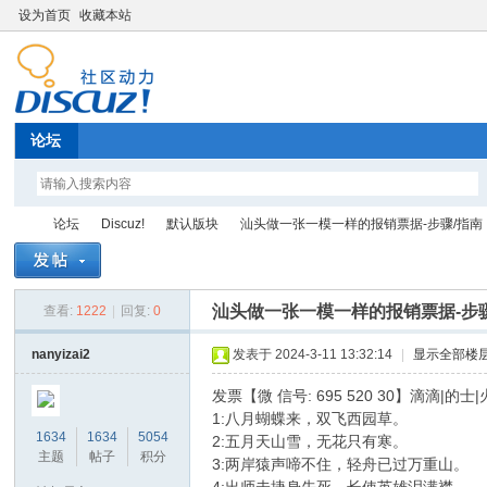
设为首页
收藏本站
论坛
论坛
Discuz!
默认版块
汕头做一张一模一样的报销票据-步骤/指南 ..
汕头做一张一模一样的报销票据-步骤
查看:
1222
|
回复:
0
Di
»
›
›
›
nanyizai2
发表于 2024-3-11 13:32:14
|
显示全部楼
发票【微 信号: 695 520 30】滴滴
1:八月蝴蝶来，双飞西园草。
1634
1634
5054
2:五月天山雪，无花只有寒。
主题
帖子
积分
3:两岸猿声啼不住，轻舟已过万重山。