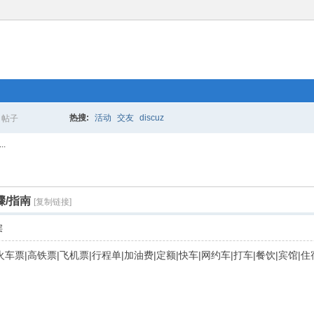
热搜:
活动
交友
discuz
帖子
搜
.
索
/指南
[复制链接]
层
|的士|火车票|高铁票|飞机票|行程单|加油费|定额|快车|网约车|打车|餐饮|