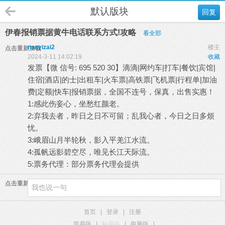
默认版块
回复
伊春报销票据黄牛电话联系方式!攻略
看全部
nanyizai2
楼主
点击重新加载
2024-3-11 14:02:19
收藏
发票【微 信号: 695 520 30】滴滴|网约车|打车|餐饮|宾馆|
住宿|酒店|的士|出租车|火车票|高铁票|飞机票|行程单|加油
费|定额|快车|报销票据，全国不连号，保真，出售实惠！
1:感此伤妾心，坐愁红颜老。
2:弃我去者，昨日之日不可留；乱我心者，今日之日多烦
忧。
3:峨眉山月半轮秋，影入平羌江水流。
4:孤帆远影碧空尽，唯见长江天际流。
5:票务代理：部分票务代理会提供
点击重新加载
首页
|
登录
|
注册
简易版
|
触屏版
|
电脑版
|