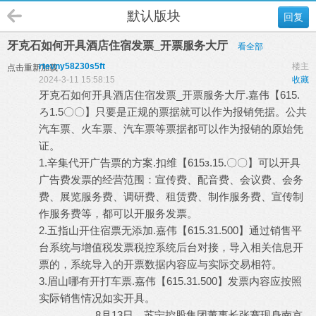
默认版块
回复
牙克石如何开具酒店住宿发票_开票服务大厅
看全部
rtevny58230s5ft
楼主
点击重新加载
2024-3-11 15:58:15
收藏
牙克石如何开具酒店住宿发票_开票服务大厅.嘉伟【615.
ろ1.5〇〇】只要是正规的票据就可以作为报销凭据。公共
汽车票、火车票、汽车票等票据都可以作为报销的原始凭
证。
1.辛集代开广告票的方案.扣维【615з.15.〇〇】可以开具
广告费发票的经营范围：宣传费、配音费、会议费、会务
费、展览服务费、调研费、租赁费、制作服务费、宣传制
作服务费等，都可以开服务发票。
2.五指山开住宿票无添加.嘉伟【615.31.500】通过销售平
台系统与增值税发票税控系统后台对接，导入相关信息开
票的，系统导入的开票数据内容应与实际交易相符。
3.眉山哪有开打车票.嘉伟【615.31.500】发票内容应按照
实际销售情况如实开具。
8月13日，苏宁控股集团董事长张謇现身南京