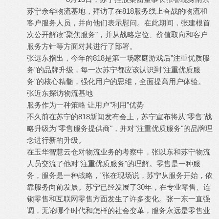
苏宁余华物流基地，拜访了在818服务线上奋战的物流和
客户服务人员，并向他们表示慰问。在此期间，张建根首
次公开解读"聚焦服务"，并从战略定位、价值取向和客户
服务方针等方面对其进行了部署。
张远东指出，今年的818是第一场家庭游戏后"注重优质服
务"的品牌升级，每一次苏宁都应该认识到"注重优质服
务"的核心精髓，强化用户的思维，全面提高用户体验。
张近东探访物流基地
服务作为一种策略 让用户"利用"优势
不久前在苏宁的818新闻发布会上，苏宁宣布将从"零售"战
略升级为"零售服务提供商"，并对"注重优质服务"的品牌理
念进行新的升级。
在玉华智慧云仓对物流业务的考察中，张以东和苏宁物流
人员交流了他对"注重优质服务"的理解。零售是一种服
务，服务是一种战略，"张在现场说，苏宁从服务开始，依
靠服务向前发展。苏宁已经发展了30年，在专业零售、连
锁零售和互联网零售方面发生了许多变化。张一东一直强
调，无论哪个时代和怎样的社会变革，服务永远是零售业