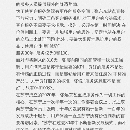
的服务人员提供额外的舒适奖励。
为了使客户服务终端有更多的服务空间，张东东站点直接
下放权力，明确三条客户服务准则 对于用户的合法需求，
客户服务不需要要求指示、报告，必须在第一时间解决 在
价值判断上，要进一步加强用户的思维，坚定地站在用户
的立场上来处理问题 此外，要最大限度地保护用户的权
益，使用户"利用"优势"。
服务30年 "服务仅为0和100。
面对即将到来的818天，张謇向陪同的高管和一线员工强
调，用户满意度是苏宁最重要的KPI，良好的服务不是没
有情感的正确过程，而是能够给用户带来信任感的"非标准
产品"。关于良好服务的标准，张说 "服务满意度不是‘更
好’，只有0和100分。
在苏宁成立的2020年，张远东甚至把服务作为一切工作的
核心。在苏宁上一次半年一次的工作部署会议上，张近东
向苏宁全体员工强调，十年的发展有赖于创新，一百年的
发展取决于服务。用户体验一直是苏宁所有价值判断的首
要考虑因素。"苏宁在过去30年中不断创新发展模式，而不
变的是，他始终专注于用户对深耕服务的需求。