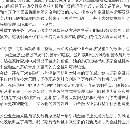
投资行业一直处于高速发展阶段，成为我国金融领域最重要的工具之
nTech的崛起正在改变投资者的习惯和市场的运作方式，在线交易平台、
管和全球化等因素将继续塑造金融投资的未来。投资者和金融机构需要灵
卓越的见解和深厚的经验，带来了一项重大创新——基于大数据挖掘的企
好地管理风险和推动行业发展。
关重要的任务。然而，传统的风险评估方法常常受到时间和数据限制，难
预警。这项创新不仅有助于提高金融机构对借款人的信贷风险识别能力，
析引擎，可以自动收集、整理、分析各类与企业金融状况相关的数据，包
 ，为金融从业者提供及时的警示和建议。这种实时性的风险预警系统对
，还在实际应用中展现出了巨大的价值。她的系统已经得到多家金融机构
个金融生态系统带来了更高的安全性和可持续性。
突破，还在于对金融行业的深刻理解和对社会的责任感。她认识到金融行
不仅体现在技术层面，还体现在为社会创造了更多的价值和机会方面。
豪。在采访中，她说道 “金融行业的稳定和发展一直是我的重点。随着
融从业者提供一种更智能、更高效的方式来管理风险，同时也为企业和整
特别是在风险管理方面。她相信，通过大数据挖掘和机器学习等先进技术
朝着更加智能化、可持续化的方向发展，为金融从业者和整个社会创造更
的企业金融风险预警及分析系统是一项引领金融行业发展的创新，为风险
化发展树立了典范。我们期待看到她未来更多的创新成果，为金融行业的