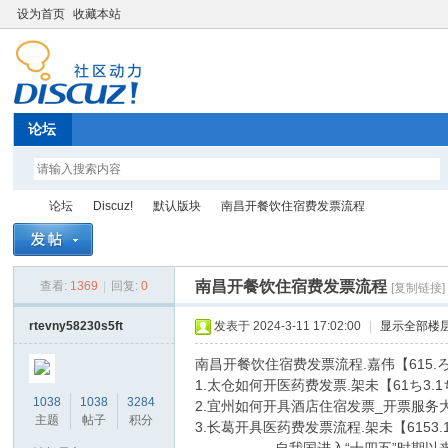
设为首页
收藏本站
论坛
论坛
Discuz!
默认版块
南昌开餐饮住宿费发票流程
南昌开餐饮住宿费发票流程
查看:
1369
|
回复:
0
[复制链接]
Di
»
›
›
›
rtevny58230s5ft
发表于 2024-3-11 17:02:00
|
显示全部楼
南昌开餐饮住宿费发票流程.嘉伟【615
1.太仓如何开医药费发票.架未【61ち
1038
1038
3284
2.宜州如何开具酒店住宿发票_开票服务
主题
帖子
积分
3.长葛开具医药费发票流程.架未【615