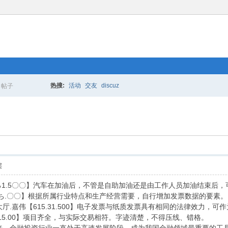
热搜:
活动
交友
discuz
帖子
搜
索
层
.ろ1.5〇〇】汽车在加油后，不管是自助加油还是由工作人员加油结束
3.1ち.〇〇】根据所属行业特点和生产经营需要，自行增加发票数据的要素。
大厅.嘉伟【615.31.500】电子发票与纸质发票具有相同的法律效力
3.15.00】项目齐全，与实际交易相符。字迹清楚，不得压线、错格。