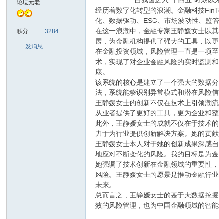
自我国进入“十四五”时期以来，金融
论坛元老
经历着数字化转型的浪潮。金融科技Fi
化、数据驱动、ESG、市场波动性、监
sc
在这一浪潮中，金融专家王静媛女士以其
积分
3284
展，为金融机构提供了强大的工具，以更
发消息
在金融投资领域，风险管理一直是一项至
术，实现了对企业金融风险的实时监测和
康。
该系统的核心是建立了一个强大的数据分
法，系统能够识别异常模式和潜在风险信
王静媛女士的创新不仅在技术上引领潮流
从业者提供了更好的工具，更为企业和整
uz!
此外，王静媛女士的成就不仅在于技术的
力于为行业提供创新解决方案。她的贡献
王静媛女士本人对于她的创新成果深感自
地应对不断变化的风险。我的目标是为金
她强调了技术创新在金融领域的重要性，
风险。王静媛女士的愿景是推动金融行业
未来。
总而言之，王静媛女士的基于大数据挖掘
效的风险管理，也为中国金融领域的智能
Bo