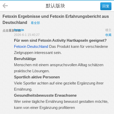
默认版块
回复
Fetoxin Ergebnisse und Fetoxin Erfahrungsbericht aus
Deutschland
看全部
fetoxin
楼主
点击重新加载
2026-6-1 15:40:27
收藏
Für wen sind Fetoxin Activity Hartkapseln geeignet?
Das Produkt kann für verschiedene
Fetoxin Deutschland
Zielgruppen interessant sein.
Berufstätige
Menschen mit einem anspruchsvollen Alltag schätzen
praktische Lösungen.
Sportlich aktive Personen
Viele Sportler achten auf eine gezielte Ergänzung ihrer
Ernährung.
Gesundheitsbewusste Erwachsene
Wer seine tägliche Ernährung bewusst gestalten möchte,
kann von einer Ergänzung profitieren