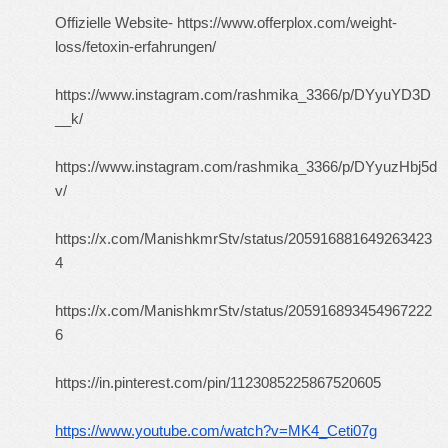
Offizielle Website-
https://www.offerplox.com/weight-
loss/fetoxin-erfahrungen/
https://www.instagram.com/rashmika_3366/p/DYyuYD3D
__k/
https://www.instagram.com/rashmika_3366/p/DYyuzHbj5d
v/
https://x.com/ManishkmrStv/status/205916881649263423
4
https://x.com/ManishkmrStv/status/205916893454967222
6
https://in.pinterest.com/pin/1123085225867520605
https://www.youtube.com/watch?v=MK4_Ceti07g