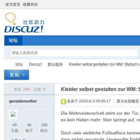
设为首页
收藏本站
论坛
论坛
Discuz!
默认版块
Kleider selbst gestalten zur WM: Stylisch 
Kleider selbst gestalten zur WM:
查看:
269
|
回复:
0
Di
»
›
›
›
gestaltenselbst
发表于 2026-6-3 09:05:17
|
显示全部楼层
Die Weltmeisterschaft steht vor der Tür
es kein Halten mehr: Man springt auf, r
46
46
188
主题
帖子
积分
Doch viele weibliche Fußballfans kenne
dass nichts verrutscht. Ungewollte Einb