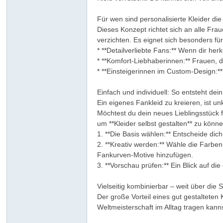
Für wen sind personalisierte Kleider die
Dieses Konzept richtet sich an alle Fr
verzichten. Es eignet sich besonders für
* **Detailverliebte Fans:** Wenn dir he
* **Komfort-Liebhaberinnen:** Frauen, 
* **Einsteigerinnen im Custom-Design:** 
Einfach und individuell: So entsteht de
Ein eigenes Fankleid zu kreieren, ist u
Möchtest du dein neues Lieblingsstück
um **Kleider selbst gestalten** zu können
1. **Die Basis wählen:** Entscheide dic
2. **Kreativ werden:** Wähle die Farb
Fankurven-Motive hinzufügen.
3. **Vorschau prüfen:** Ein Blick auf di
Vielseitig kombinierbar – weit über die S
Der große Vorteil eines gut gestalteten 
Weltmeisterschaft im Alltag tragen kanns