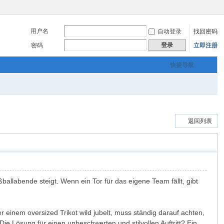
用户名
自动登录
找回密码
登录
密码
立即注册
快捷导航
返回列表
ballabende steigt. Wenn ein Tor für das eigene Team fällt, gibt
 einem oversized Trikot wild jubelt, muss ständig darauf achten,
ie Lösung für einen unbeschwerten und stilvollen Auftritt? Ein