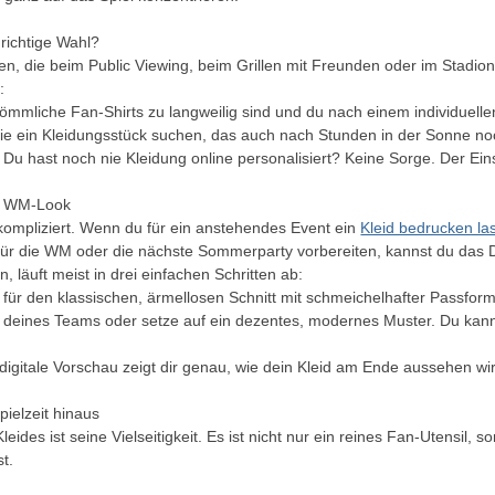
 richtige Wahl?
auen, die beim Public Viewing, beim Grillen mit Freunden oder im Stad
:
rkömmliche Fan-Shirts zu langweilig sind und du nach einem individuell
die ein Kleidungsstück suchen, das auch nach Stunden in der Sonne noc
Du hast noch nie Kleidung online personalisiert? Keine Sorge. Der Einst
in WM-Look
nkompliziert. Wenn du für ein anstehendes Event ein
Kleid bedrucken la
 für die WM oder die nächste Sommerparty vorbereiten, kannst du das
, läuft meist in drei einfachen Schritten ab:
h für den klassischen, ärmellosen Schnitt mit schmeichelhafter Passform
en deines Teams oder setze auf ein dezentes, modernes Muster. Du ka
e digitale Vorschau zeigt dir genau, wie dein Kleid am Ende aussehen wi
pielzeit hinaus
Kleides ist seine Vielseitigkeit. Es ist nicht nur ein reines Fan-Utensi
t.