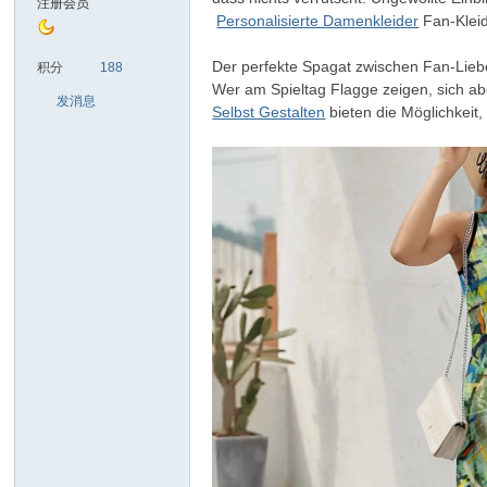
注册会员
Personalisierte Damenkleider
Fan-Kleid
sc
Der perfekte Spagat zwischen Fan-Lieb
积分
188
Wer am Spieltag Flagge zeigen, sich a
发消息
Selbst Gestalten
bieten die Möglichkeit,
uz!
Bo