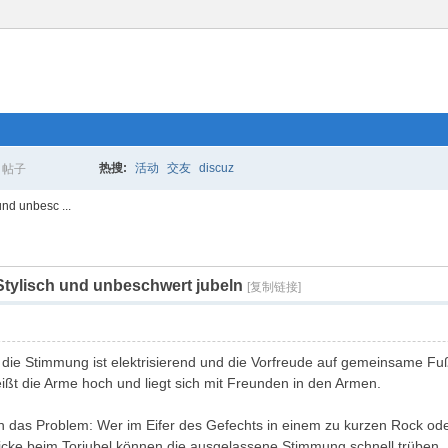
热搜:
活动
交友
discuz
帖子
搜
und unbesc ...
 Stylisch und unbeschwert jubeln
索
[复制链接]
, die Stimmung ist elektrisierend und die Vorfreude auf gemeinsame Fuß
eißt die Arme hoch und liegt sich mit Freunden in den Armen.
n das Problem: Wer im Eifer des Gefechts in einem zu kurzen Rock oder
licke beim Torjubel können die ausgelassene Stimmung schnell trüben. D