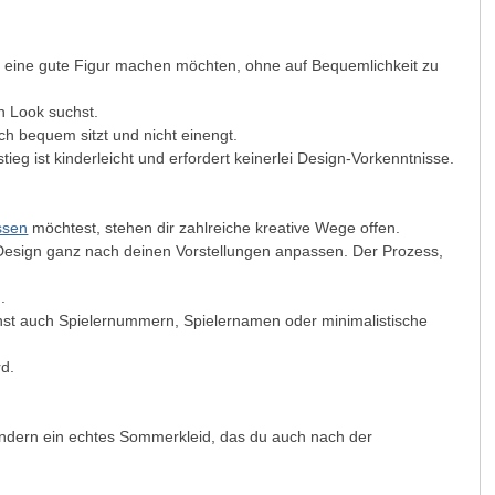
ion eine gute Figur machen möchten, ohne auf Bequemlichkeit zu
en Look suchst.
h bequem sitzt und nicht einengt.
ieg ist kinderleicht und erfordert keinerlei Design-Vorkenntnisse.
ssen
möchtest, stehen dir zahlreiche kreative Wege offen.
 Design ganz nach deinen Vorstellungen anpassen. Der Prozess,
.
nnst auch Spielernummern, Spielernamen oder minimalistische
rd.
l, sondern ein echtes Sommerkleid, das du auch nach der