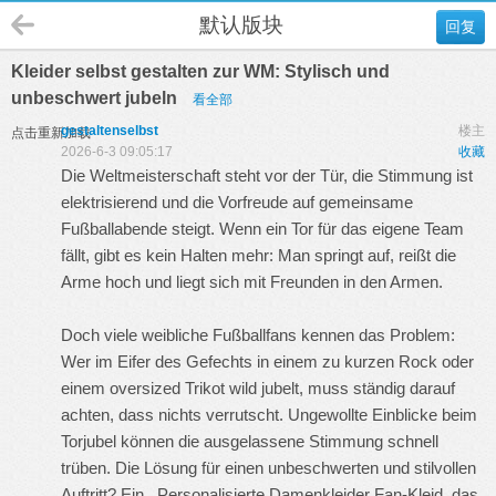
默认版块
回复
Kleider selbst gestalten zur WM: Stylisch und
unbeschwert jubeln
看全部
gestaltenselbst
楼主
点击重新加载
2026-6-3 09:05:17
收藏
Die Weltmeisterschaft steht vor der Tür, die Stimmung ist
elektrisierend und die Vorfreude auf gemeinsame
Fußballabende steigt. Wenn ein Tor für das eigene Team
fällt, gibt es kein Halten mehr: Man springt auf, reißt die
Arme hoch und liegt sich mit Freunden in den Armen.
Doch viele weibliche Fußballfans kennen das Problem:
Wer im Eifer des Gefechts in einem zu kurzen Rock oder
einem oversized Trikot wild jubelt, muss ständig darauf
achten, dass nichts verrutscht. Ungewollte Einblicke beim
Torjubel können die ausgelassene Stimmung schnell
trüben. Die Lösung für einen unbeschwerten und stilvollen
Auftritt? Ein
Personalisierte Damenkleider
Fan-Kleid, das