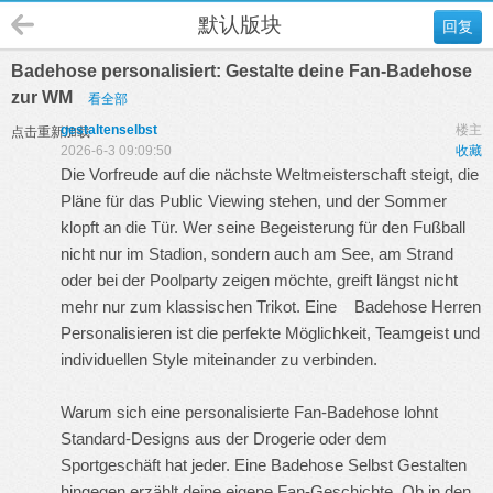
默认版块
回复
Badehose personalisiert: Gestalte deine Fan-Badehose
zur WM
看全部
gestaltenselbst
楼主
点击重新加载
2026-6-3 09:09:50
收藏
Die Vorfreude auf die nächste Weltmeisterschaft steigt, die
Pläne für das Public Viewing stehen, und der Sommer
klopft an die Tür. Wer seine Begeisterung für den Fußball
nicht nur im Stadion, sondern auch am See, am Strand
oder bei der Poolparty zeigen möchte, greift längst nicht
mehr nur zum klassischen Trikot. Eine
Badehose Herren
Personalisieren
ist die perfekte Möglichkeit, Teamgeist und
individuellen Style miteinander zu verbinden.
Warum sich eine personalisierte Fan-Badehose lohnt
Standard-Designs aus der Drogerie oder dem
Sportgeschäft hat jeder. Eine
Badehose Selbst Gestalten
hingegen erzählt deine eigene Fan-Geschichte. Ob in den