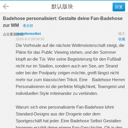
默认版块
回复
Badehose personalisiert: Gestalte deine Fan-Badehose
zur WM
看全部
gestaltenselbst
楼主
点击重新加载
2026-6-3 09:09:50
收藏
Die Vorfreude auf die nächste Weltmeisterschaft steigt, die
Pläne für das Public Viewing stehen, und der Sommer
klopft an die Tür. Wer seine Begeisterung für den Fußball
nicht nur im Stadion, sondern auch am See, am Strand
oder bei der Poolparty zeigen möchte, greift längst nicht
mehr nur zum klassischen Trikot. Eine
Badehose Herren
Personalisieren
ist die perfekte Möglichkeit, Teamgeist und
individuellen Style miteinander zu verbinden.
Warum sich eine personalisierte Fan-Badehose lohnt
Standard-Designs aus der Drogerie oder dem
Sportgeschäft hat jeder. Eine
Badehose Selbst Gestalten
hingegen erzählt deine eigene Fan-Geschichte. Ob in den