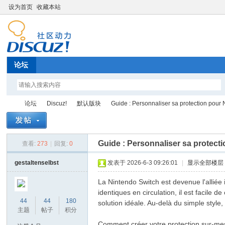
设为首页
收藏本站
论坛
论坛
Discuz!
默认版块
Guide : Personnaliser sa protection pour 
Guide : Personnaliser sa protect
查看:
273
|
回复:
0
Di
»
›
›
›
gestaltenselbst
发表于 2026-6-3 09:26:01
|
显示全部楼层
La Nintendo Switch est devenue l'alliée
identiques en circulation, il est facile
44
44
180
solution idéale. Au-delà du simple style
主题
帖子
积分
Comment créer votre protection sur-me