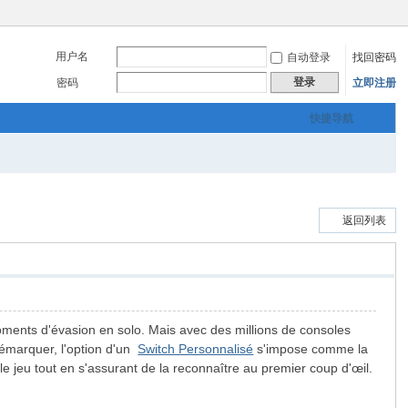
用户名
自动登录
找回密码
登录
密码
立即注册
快捷导航
返回列表
moments d'évasion en solo. Mais avec des millions de consoles
 démarquer, l'option d'un
Switch Personnalisé
s'impose comme la
le jeu tout en s'assurant de la reconnaître au premier coup d'œil.