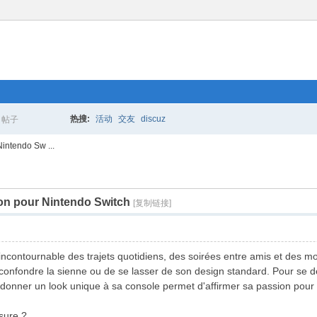
热搜:
活动
交友
discuz
帖子
搜
Nintendo Sw ...
ion pour Nintendo Switch
索
[复制链接]
 incontournable des trajets quotidiens, des soirées entre amis et des 
 de confondre la sienne ou de se lasser de son design standard. Pour se
, donner un look unique à sa console permet d'affirmer sa passion pour 
sure ?