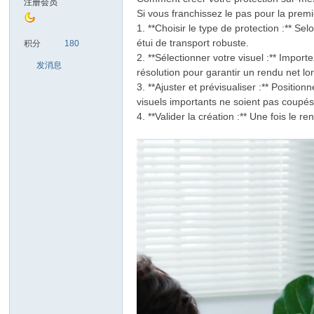
注册会员
Si vous franchissez le pas pour la premiè
1. **Choisir le type de protection :** S
sc
étui de transport robuste.
积分
180
2. **Sélectionner votre visuel :** Import
发消息
résolution pour garantir un rendu net lor
3. **Ajuster et prévisualiser :** Positi
visuels importants ne soient pas coupés
4. **Valider la création :** Une fois le
uz!
Bo