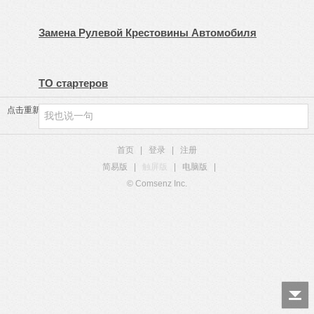
Замена Рулевой Крестовины Автомобиля
ТО стартеров
点击重新加载
首页
|
登录
|
注册
简易版
|
触屏版
|
电脑版
|
© Comsenz Inc.