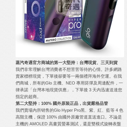
蒸汽奇遇官方商城的第一大堅持：台灣現貨、三天到貨
我們非常理解台灣消費者不想苦苦等待的心情。許多網路
賣家標榜現貨，下單後卻要等一兩個禮拜海外空運。在我
們商城，所有的
Glo 主機
、NEO 專用菸彈及周邊配件，一
律承諾「台灣本地現貨供應」，下單後 3 天內迅速送達您
指定的超商。
第二大堅持：100% 國外原裝正品，出貨嚴格品管
我們賣場內所销售的
Glo Hyper Pro
黑、紫、紅、藍等 4 色
高階主機，保證 100% 由國外原廠管道直送進口。不論是
主機的 AMOLED 高畫質螢幕測試，還是雙模式旋轉表盤