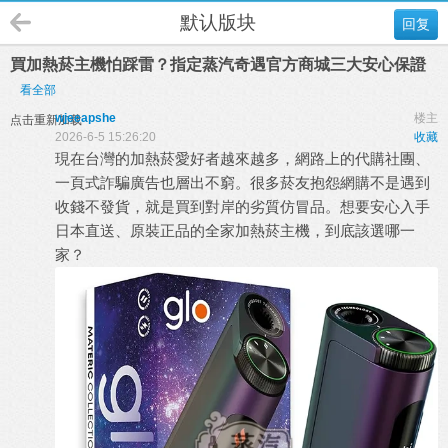
默认版块
回复
買加熱菸主機怕踩雷？指定蒸汽奇遇官方商城三大安心保證
看全部
wjeeapshe
楼主
点击重新加载
2026-6-5 15:26:20
收藏
現在台灣的加熱菸愛好者越來越多，網路上的代購社團、
一頁式詐騙廣告也層出不窮。很多菸友抱怨網購不是遇到
收錢不發貨，就是買到對岸的劣質仿冒品。想要安心入手
日本直送、原裝正品的
全家加熱菸主機
，到底該選哪一
家？