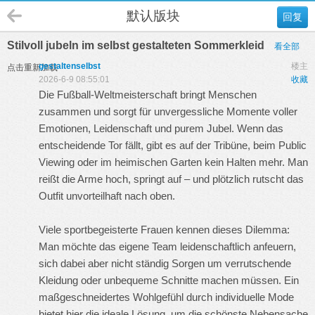
默认版块
回复
Stilvoll jubeln im selbst gestalteten Sommerkleid
看全部
gestaltenselbst
楼主
点击重新加载
2026-6-9 08:55:01
收藏
Die Fußball-Weltmeisterschaft bringt Menschen
zusammen und sorgt für unvergessliche Momente voller
Emotionen, Leidenschaft und purem Jubel. Wenn das
entscheidende Tor fällt, gibt es auf der Tribüne, beim Public
Viewing oder im heimischen Garten kein Halten mehr. Man
reißt die Arme hoch, springt auf – und plötzlich rutscht das
Outfit unvorteilhaft nach oben.
Viele sportbegeisterte Frauen kennen dieses Dilemma:
Man möchte das eigene Team leidenschaftlich anfeuern,
sich dabei aber nicht ständig Sorgen um verrutschende
Kleidung oder unbequeme Schnitte machen müssen. Ein
maßgeschneidertes Wohlgefühl durch individuelle Mode
bietet hier die ideale Lösung, um die schönste Nebensache