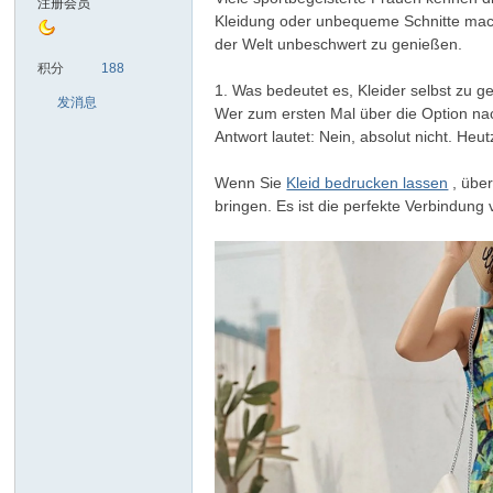
注册会员
Kleidung oder unbequeme Schnitte mach
der Welt unbeschwert zu genießen.
sc
积分
188
1. Was bedeutet es, Kleider selbst zu g
发消息
Wer zum ersten Mal über die Option nach
Antwort lautet: Nein, absolut nicht. Heu
Wenn Sie
Kleid bedrucken lassen
, über
bringen. Es ist die perfekte Verbindung
uz!
Bo