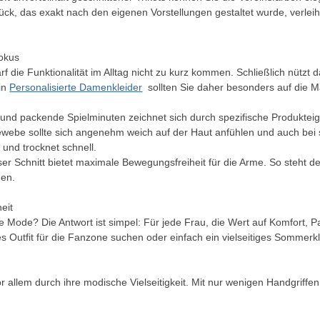
tück, das exakt nach den eigenen Vorstellungen gestaltet wurde, verleih
Fokus
rf die Funktionalität im Alltag nicht zu kurz kommen. Schließlich nützt
in
Personalisierte Damenkleider
sollten Sie daher besonders auf die Ma
und packende Spielminuten zeichnet sich durch spezifische Produktei
ewebe sollte sich angenehm weich auf der Haut anfühlen und auch bei s
t und trocknet schnell.
oser Schnitt bietet maximale Bewegungsfreiheit für die Arme. So steht
en.
heit
te Mode? Die Antwort ist simpel: Für jede Frau, die Wert auf Komfort, 
lles Outfit für die Fanzone suchen oder einfach ein vielseitiges Sommerk
allem durch ihre modische Vielseitigkeit. Mit nur wenigen Handgriffe