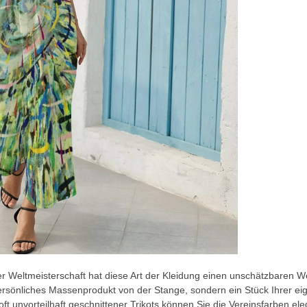
r Weltmeisterschaft hat diese Art der Kleidung einen unschätzbaren We
npersönliches Massenprodukt von der Stange, sondern ein Stück Ihrer eig
, oft unvorteilhaft geschnittener Trikots können Sie die Vereinsfarben eleg