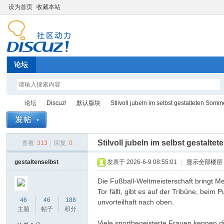
设为首页
收藏本站
论坛
论坛
Discuz!
默认版块
Stilvoll jubeln im selbst gestalteten Somm
Stilvoll jubeln im selbst gestalt
查看:
313
|
回复:
0
Di
»
›
›
›
gestaltenselbst
发表于 2026-6-9 08:55:01
|
显示全部楼层
Die Fußball-Weltmeisterschaft bringt 
Tor fällt, gibt es auf der Tribüne, beim
46
46
188
unvorteilhaft nach oben.
主题
帖子
积分
Viele sportbegeisterte Frauen kennen 