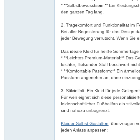
* **Selbstbewusstsein:** Ein Kleidungss
den ganzen Tag lang.
2. Tragekomfort und Funktionalität im 
Bei aller Begeisterung für das Design da
jeder Bewegung verrutscht. Wenn Sie e
Das ideale Kleid für heiße Sommertage 
* **Leichtes Premium-Material:** Das G
leichter, fließender Stoff beschwert nich
* **Komfortable Passform:** Ein ärmell
Passform angenehm an, ohne einzueng
3. Stilvielfalt: Ein Kleid für jede Gelegen
Für wen eignet sich diese personalisier
leidenschaftlicher Fußballfan ein stilvo
sind nahezu unbegrenzt.
Kleider Selbst Gestalten
überzeugen vor 
jeden Anlass anpassen: