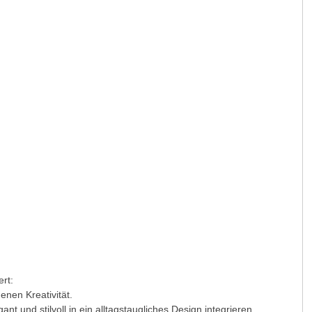
rt:
enen Kreativität.
ant und stilvoll in ein alltagstaugliches Design integrieren.