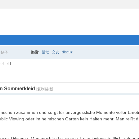
热搜:
活动
交友
discuz
帖子
搜
erkleid
eten Sommerkleid
索
[复制链接]
Menschen zusammen und sorgt für unvergessliche Momente voller Emo
 Public Viewing oder im heimischen Garten kein Halten mehr. Man reißt di
dieses Dilemma: Man möchte das eigene Team leidenschaftlich anfeuern