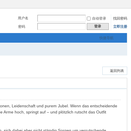
用户名
自动登录
找回密码
登录
密码
立即注册
快捷导航
返回列表
tionen, Leidenschaft und purem Jubel. Wenn das entscheidende
e Arme hoch, springt auf – und plötzlich rutscht das Outfit
, sich dabei aber nicht ständig Sorgen um verrutschende