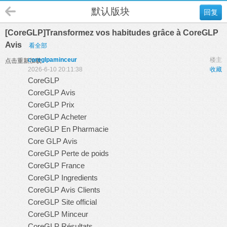
默认版块
回复
[CoreGLP]Transformez vos habitudes grâce à CoreGLP
Avis
看全部
coreglpaminceur
楼主
点击重新加载
2026-6-10 20:11:38
收藏
CoreGLP
CoreGLP Avis
CoreGLP Prix
CoreGLP Acheter
CoreGLP En Pharmacie
Core GLP Avis
CoreGLP Perte de poids
CoreGLP France
CoreGLP Ingredients
CoreGLP Avis Clients
CoreGLP Site official
CoreGLP Minceur
CoreGLP Résultats