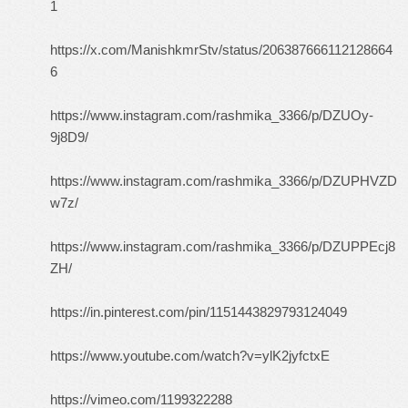
1
https://x.com/ManishkmrStv/status/206387666112128664
6
https://www.instagram.com/rashmika_3366/p/DZUOy-
9j8D9/
https://www.instagram.com/rashmika_3366/p/DZUPHVZD
w7z/
https://www.instagram.com/rashmika_3366/p/DZUPPEcj8
ZH/
https://in.pinterest.com/pin/1151443829793124049
https://www.youtube.com/watch?v=ylK2jyfctxE
https://vimeo.com/1199322288