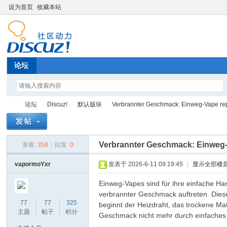
设为首页
收藏本站
论坛
论坛
Discuz!
默认版块
Verbrannter Geschmack: Einweg-Vape re
Verbrannter Geschmack: Einweg-
查看:
358
|
回复:
0
Di
»
›
›
›
vapormoYxr
发表于 2026-6-11 09:19:45
|
显示全部楼
Einweg-Vapes sind für ihre einfache H
verbrannter Geschmack auftreten. Dieser
77
77
325
beginnt der Heizdraht, das trockene Mate
主题
帖子
积分
Geschmack nicht mehr durch einfaches 