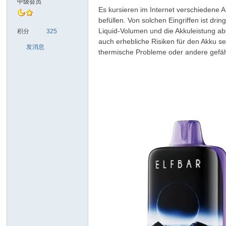
中级会员
Es kursieren im Internet verschiedene
befüllen. Von solchen Eingriffen ist dr
sc
Liquid-Volumen und die Akkuleistung ab
积分
325
auch erhebliche Risiken für den Akku s
发消息
thermische Probleme oder andere gefäh
uz!
Bo