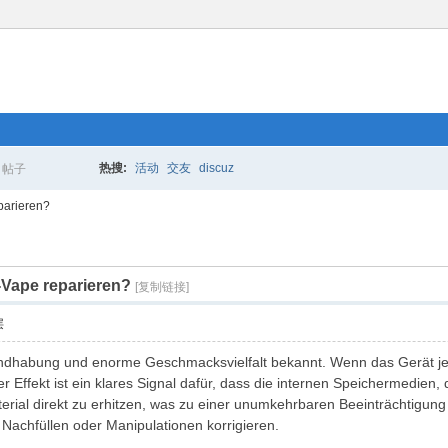
热搜:
活动
交友
discuz
帖子
搜
parieren?
Vape reparieren?
索
[复制链接]
层
andhabung und enorme Geschmacksvielfalt bekannt. Wenn das Gerät je
 Effekt ist ein klares Signal dafür, dass die internen Speichermedien, 
rial direkt zu erhitzen, was zu einer unumkehrbaren Beeinträchtigung der
Nachfüllen oder Manipulationen korrigieren.