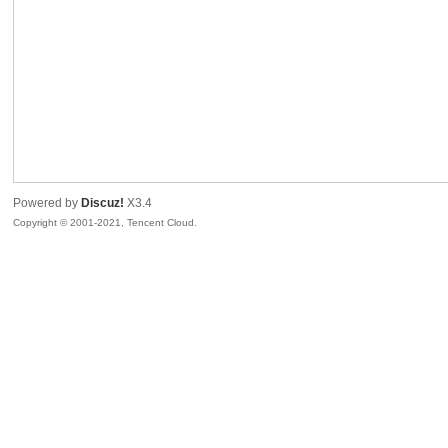
sc
Powered by
Discuz!
X3.4
Copyright © 2001-2021, Tencent Cloud.
uz!
Bo