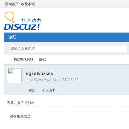
设为首页
收藏本站
论坛
bgzdfvazcss
好友
bgzdfvazcss
https://www.yqwml.com/?1407435
Di
›
›
主题
个人资料
当前共有
0
个好友
没有相关成员