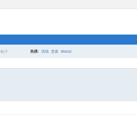
热搜:
活动
交友
discuz
帖子
搜
索