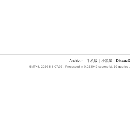
Archiver
|
手机版
|
小黑屋
|
DiscuzX
GMT+8, 2026-8-8 07:07
, Processed in 0.023045 second(s), 16 queries .