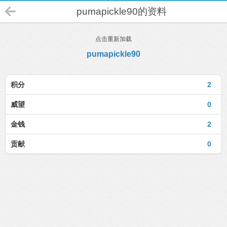
pumapickle90的资料
点击重新加载
pumapickle90
积分
2
威望
0
金钱
2
贡献
0