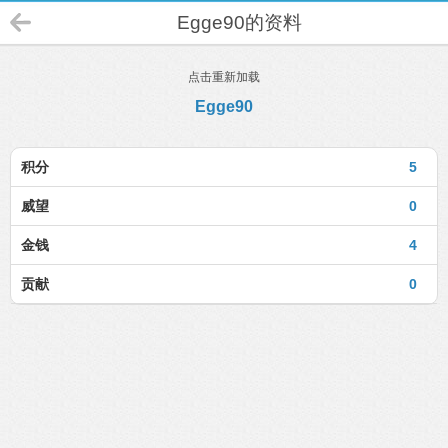
Egge90的资料
点击重新加载
Egge90
积分
5
威望
0
金钱
4
贡献
0