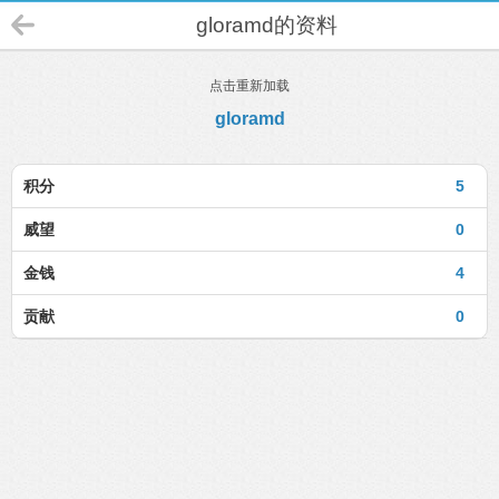
gloramd的资料
点击重新加载
gloramd
积分
5
威望
0
金钱
4
贡献
0