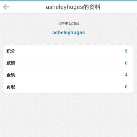
asheleyhuges的资料
点击重新加载
asheleyhuges
积分
5
威望
0
金钱
4
贡献
0