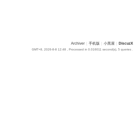
Archiver
|
手机版
|
小黑屋
|
DiscuzX
GMT+8, 2026-8-8 12:48
, Processed in 0.016011 second(s), 5 queries .