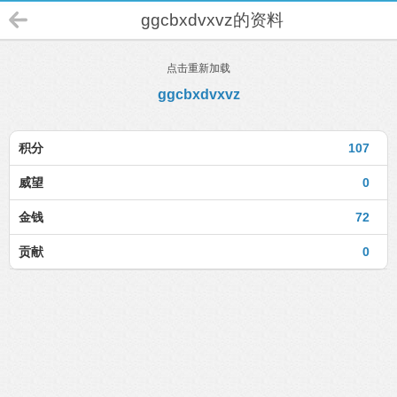
ggcbxdvxvz的资料
点击重新加载
ggcbxdvxvz
积分
107
威望
0
金钱
72
贡献
0