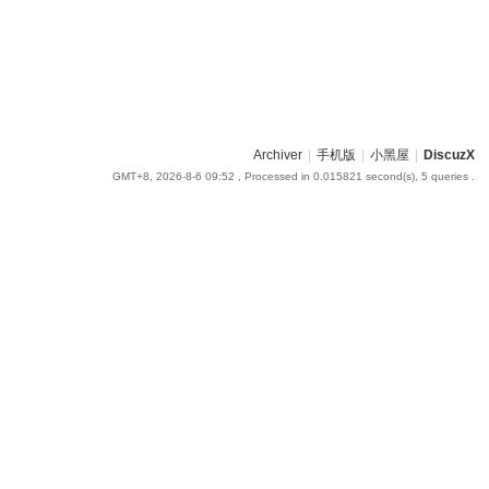
Archiver
|
手机版
|
小黑屋
|
DiscuzX
GMT+8, 2026-8-6 09:52
, Processed in 0.015821 second(s), 5 queries .