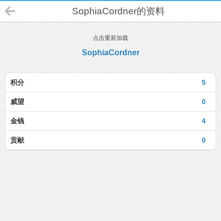
SophiaCordner的资料
点击重新加载
SophiaCordner
积分
5
威望
0
金钱
4
贡献
0