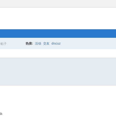
热搜:
活动
交友
discuz
帖子
搜
索
ta