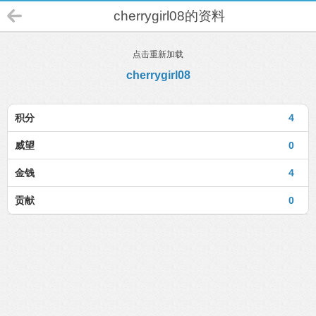
cherrygirl08的资料
点击重新加载
cherrygirl08
积分
4
威望
0
金钱
4
贡献
0