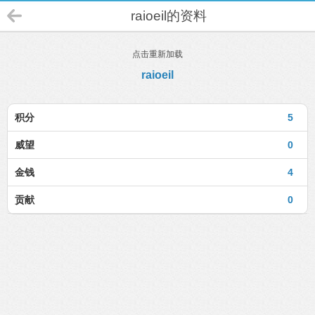
raioeil的资料
点击重新加载
raioeil
积分
5
威望
0
金钱
4
贡献
0