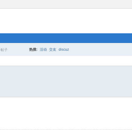
热搜:
活动
交友
discuz
帖子
搜
索