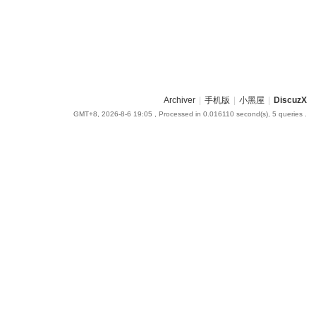
Archiver
|
手机版
|
小黑屋
|
DiscuzX
GMT+8, 2026-8-6 19:05
, Processed in 0.016110 second(s), 5 queries .