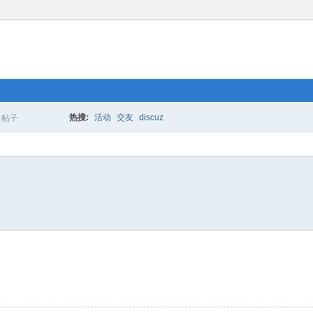
热搜:
活动
交友
discuz
帖子
搜
索