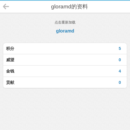
gloramd的资料
点击重新加载
gloramd
积分
5
威望
0
金钱
4
贡献
0