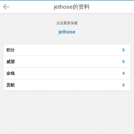
jethose的资料
点击重新加载
jethose
积分
5
威望
0
金钱
4
贡献
0